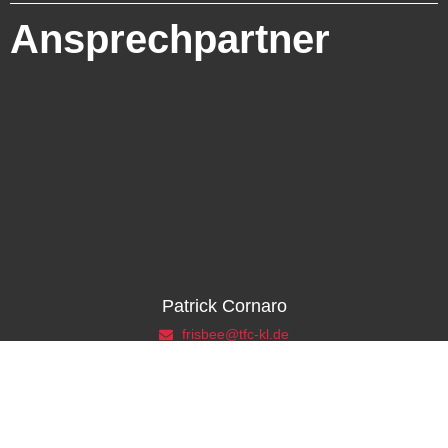
Ansprechpartner
Patrick Cornaro
frisbee@tfc-kl.de
0176 44711556