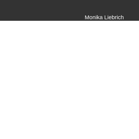
Monika Liebrich
kegeln@tfc-kl.de
0157 56306345
Trainingszeiten