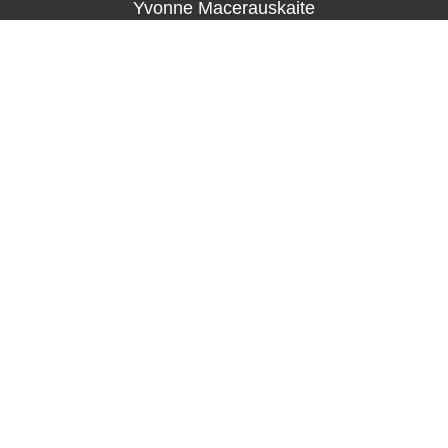
Yvonne Macerauskaite
bogensport.jugend@tfc-kl.de
0631 3109 0366
Probetraining nur nach vorheriger Absprache möglich!
Bogensport Erwachsene Einsteiger
Michael Schmitt
bogensport.erwachsene@tfc-kl.de
0631 3109 0366
Probetraining nur nach vorheriger Absprache möglich!